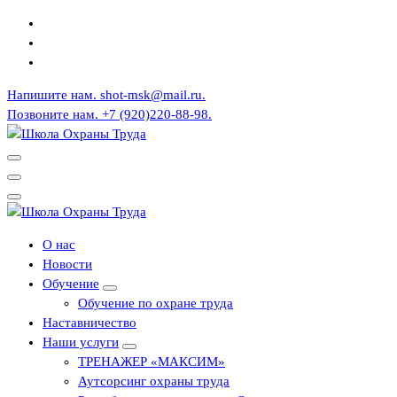
Перейти
к
содержимому
Напишите нам.
shot-msk@mail.ru.
Позвоните нам.
+7 (920)220-88-98.
СОУТ Воронеж
СОУТ Воронеж
О нас
Новости
Обучение
Обучение по охране труда
Наставничество
Наши услуги
ТРЕНАЖЕР «МАКСИМ»
Аутсорсинг охраны труда