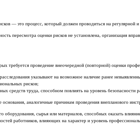
сков — это процесс, который должен проводиться на регулярной и
сть пересмотра оценки рисков не установлена, организация вправ
орых требуется проведение внеочередной (повторной) оценки проф
ы расследования указывают на возможное наличие ранее невыявленн
иональных рисков;
ных средств труда, способном повлиять на уровень безопасности р
 основания, аналогичные причинам проведения внепланового инстр
о оборудования, сырья или материалов, способных оказать влияние
остей работников, влияющих на характер и уровень профессиональ