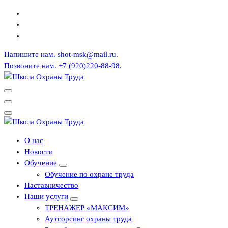
Перейти
к
содержимому
Напишите нам.
shot-msk@mail.ru.
Позвоните нам.
+7 (920)220-88-98.
СОУТ Воронеж
СОУТ Воронеж
О нас
Новости
Обучение
Обучение по охране труда
Наставничество
Наши услуги
ТРЕНАЖЕР «МАКСИМ»
Аутсорсинг охраны труда