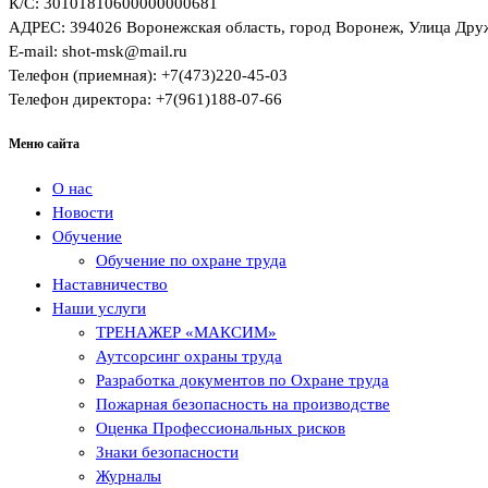
К/C: 30101810600000000681
АДРЕС: 394026 Воронежская область, город Воронеж, Улица Друж
E-mail: shot-msk@mail.ru
Телефон (приемная): +7(473)220-45-03
Телефон директора: +7(961)188-07-66
Меню сайта
О нас
Новости
Обучение
Обучение по охране труда
Наставничество
Наши услуги
ТРЕНАЖЕР «МАКСИМ»
Аутсорсинг охраны труда
Разработка документов по Охране труда
Пожарная безопасность на производстве
Оценка Профессиональных рисков
Знаки безопасности
Журналы